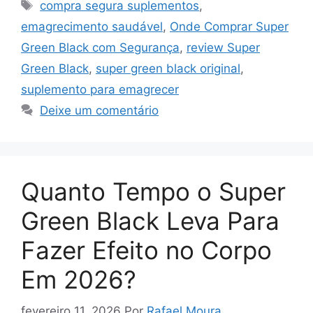
Tags
compra segura suplementos
,
emagrecimento saudável
,
Onde Comprar Super
Green Black com Segurança
,
review Super
Green Black
,
super green black original
,
suplemento para emagrecer
Deixe um comentário
Quanto Tempo o Super
Green Black Leva Para
Fazer Efeito no Corpo
Em 2026?
fevereiro 11, 2026
Por
Rafael Moura