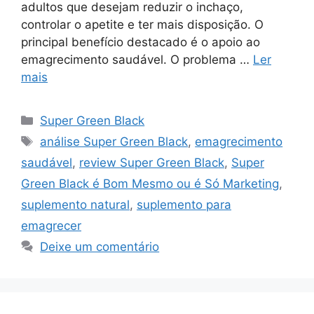
adultos que desejam reduzir o inchaço,
controlar o apetite e ter mais disposição. O
principal benefício destacado é o apoio ao
emagrecimento saudável. O problema …
Ler
mais
Categorias
Super Green Black
Tags
análise Super Green Black
,
emagrecimento
saudável
,
review Super Green Black
,
Super
Green Black é Bom Mesmo ou é Só Marketing
,
suplemento natural
,
suplemento para
emagrecer
Deixe um comentário