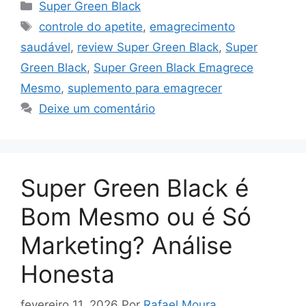
Categorias
Super Green Black
Tags
controle do apetite
,
emagrecimento
saudável
,
review Super Green Black
,
Super
Green Black
,
Super Green Black Emagrece
Mesmo
,
suplemento para emagrecer
Deixe um comentário
Super Green Black é
Bom Mesmo ou é Só
Marketing? Análise
Honesta
fevereiro 11, 2026
Por
Rafael Moura