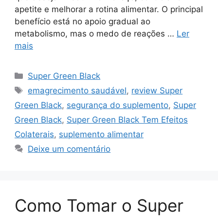
apetite e melhorar a rotina alimentar. O principal
benefício está no apoio gradual ao
metabolismo, mas o medo de reações …
Ler
mais
Categorias
Super Green Black
Tags
emagrecimento saudável
,
review Super
Green Black
,
segurança do suplemento
,
Super
Green Black
,
Super Green Black Tem Efeitos
Colaterais
,
suplemento alimentar
Deixe um comentário
Como Tomar o Super