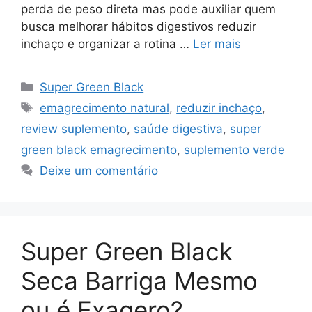
perda de peso direta mas pode auxiliar quem
busca melhorar hábitos digestivos reduzir
inchaço e organizar a rotina …
Ler mais
Categorias
Super Green Black
Tags
emagrecimento natural
,
reduzir inchaço
,
review suplemento
,
saúde digestiva
,
super
green black emagrecimento
,
suplemento verde
Deixe um comentário
Super Green Black
Seca Barriga Mesmo
ou é Exagero?