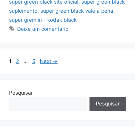
super green black site oficial
,
super green black
suplemento
,
super green black vale a pena
,
super gremlin - kodak black
Deixe um comentário
Page
Page
Page
1
2
…
5
Next
→
Pesquisar
Pesquisar