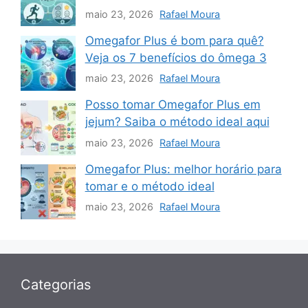
maio 23, 2026
Rafael Moura
Omegafor Plus é bom para quê?
Veja os 7 benefícios do ômega 3
maio 23, 2026
Rafael Moura
Posso tomar Omegafor Plus em
jejum? Saiba o método ideal aqui
maio 23, 2026
Rafael Moura
Omegafor Plus: melhor horário para
tomar e o método ideal
maio 23, 2026
Rafael Moura
Categorias