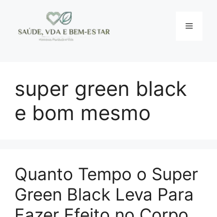
Pular
para
Menu
o
conteúdo
super green black
e bom mesmo
Quanto Tempo o Super
Green Black Leva Para
Fazer Efeito no Corpo