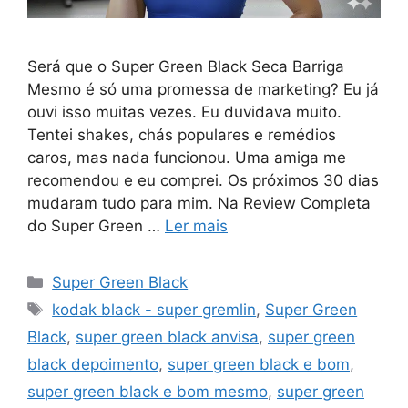
Será que o Super Green Black Seca Barriga
Mesmo é só uma promessa de marketing? Eu já
ouvi isso muitas vezes. Eu duvidava muito.
Tentei shakes, chás populares e remédios
caros, mas nada funcionou. Uma amiga me
recomendou e eu comprei. Os próximos 30 dias
mudaram tudo para mim. Na Review Completa
do Super Green …
Ler mais
Categorias
Super Green Black
Tags
kodak black - super gremlin
,
Super Green
Black
,
super green black anvisa
,
super green
black depoimento
,
super green black e bom
,
super green black e bom mesmo
,
super green