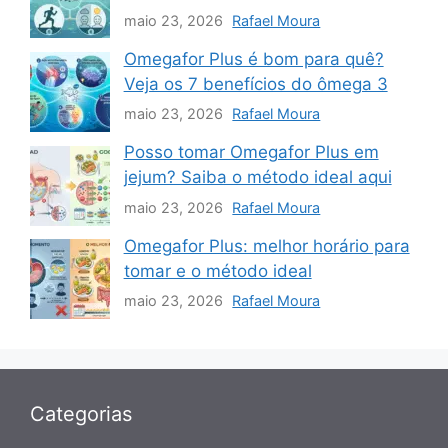
maio 23, 2026
Rafael Moura
Omegafor Plus é bom para quê?
Veja os 7 benefícios do ômega 3
maio 23, 2026
Rafael Moura
Posso tomar Omegafor Plus em
jejum? Saiba o método ideal aqui
maio 23, 2026
Rafael Moura
Omegafor Plus: melhor horário para
tomar e o método ideal
maio 23, 2026
Rafael Moura
Categorias