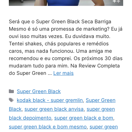
Será que o Super Green Black Seca Barriga
Mesmo é só uma promessa de marketing? Eu já
ouvi isso muitas vezes. Eu duvidava muito.
Tentei shakes, chás populares e remédios
caros, mas nada funcionou. Uma amiga me
recomendou e eu comprei. Os próximos 30 dias
mudaram tudo para mim. Na Review Completa
do Super Green …
Ler mais
Categorias
Super Green Black
Tags
kodak black - super gremlin
,
Super Green
Black
,
super green black anvisa
,
super green
black depoimento
,
super green black e bom
,
super green black e bom mesmo
,
super green