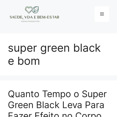
Pular
para
Menu
o
conteúdo
super green black
e bom
Quanto Tempo o Super
Green Black Leva Para
Fazer Efeito no Corpo