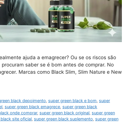
realmente ajuda a emagrecer? Ou se os riscos são
s procuram saber se é bom antes de comprar. No
agrecer. Marcas como Black Slim, Slim Nature e New
green black depoimento
,
super green black e bom
,
super
el
,
super green black emagrece
,
super green black
black onde comprar
,
super green black original
,
super green
black site oficial
,
super green black suplemento
,
super green