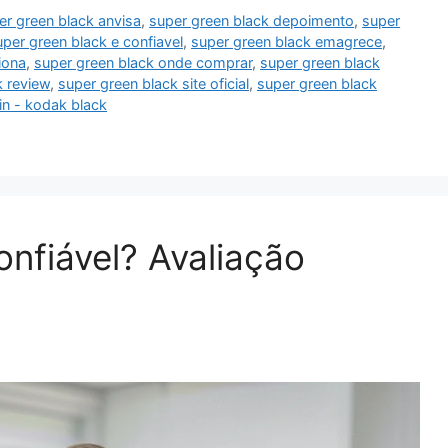
er green black anvisa
,
super green black depoimento
,
super
uper green black e confiavel
,
super green black emagrece
,
iona
,
super green black onde comprar
,
super green black
k review
,
super green black site oficial
,
super green black
in - kodak black
nfiável? Avaliação