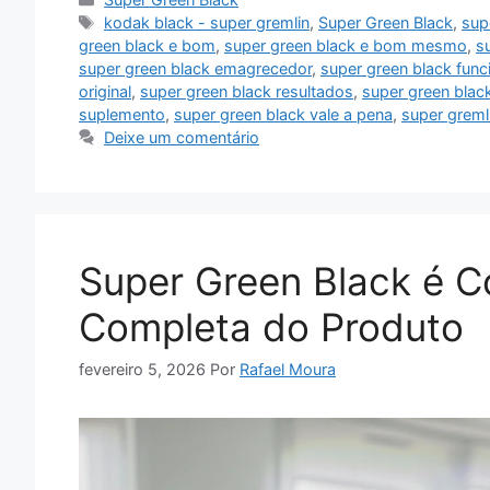
Tags
kodak black - super gremlin
,
Super Green Black
,
sup
green black e bom
,
super green black e bom mesmo
,
s
super green black emagrecedor
,
super green black func
original
,
super green black resultados
,
super green blac
suplemento
,
super green black vale a pena
,
super greml
Deixe um comentário
Super Green Black é Co
Completa do Produto
fevereiro 5, 2026
Por
Rafael Moura