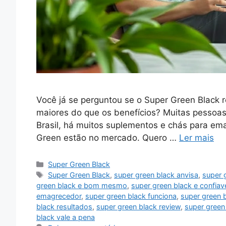
Você já se perguntou se o Super Green Black 
maiores do que os benefícios? Muitas pessoa
Brasil, há muitos suplementos e chás para em
Green estão no mercado. Quero …
Ler mais
Categorias
Super Green Black
Tags
Super Green Black
,
super green black anvisa
,
super 
green black e bom mesmo
,
super green black e confiav
emagrecedor
,
super green black funciona
,
super green 
black resultados
,
super green black review
,
super green 
black vale a pena