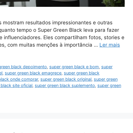
s mostram resultados impressionantes e outras
quanto tempo o Super Green Black leva para fazer
 influenciadores. Eles compartilham fotos, stories e
ses, com muitas menções à importância …
Ler mais
green black depoimento
,
super green black e bom
,
super
el
,
super green black emagrece
,
super green black
black onde comprar
,
super green black original
,
super green
black site oficial
,
super green black suplemento
,
super green