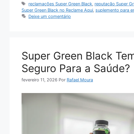
Tags
reclamações Super Green Black
,
reputação Super Gr
Super Green Black no Reclame Aqui
,
suplemento para e
Deixe um comentário
Super Green Black Tem 
Seguro Para a Saúde?
fevereiro 11, 2026
Por
Rafael Moura