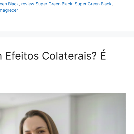
een Black
,
review Super Green Black
,
Super Green Black
,
magrecer
Efeitos Colaterais? É