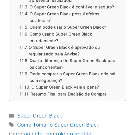
apresenta resultados?
O Super Green Black é confiável e seguro?
O Super Green Black possui efeitos
colaterais?
Quem pode usar o Super Green Black?
Como usar o Super Green Black
corretamente?
O Super Green Black é aprovado ou
regularizado pela Anvisa?
Qual a diferença do Super Green Black para
os concorrentes?
Onde comprar o Super Green Black original
com segurança?
O Super Green Black vale a pena?
Resumo Final para Decisão de Compra
Categorias
Super Green Black
Tags
Como Tomar o Super Green Black
Corretamente
,
controle do apetite
,