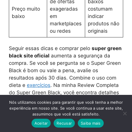
de ofertas
baixos
Preço muito
exageradas
costumam
baixo
em
indicar
marketplaces
produtos não
ou redes
originais
Seguir essas dicas e comprar pelo
super green
black site oficial
aumenta a segurança da
compra. Se você se pergunta se o Super Green
Black é bom ou vale a pena, avalie os
resultados após 30 dias. Combine o uso com
dieta e
exercícios
. Na minha Review Completa
do Super Green Black, você encontra detalhes
e opções seguras para experimentar.
Nós utilizamos cookies para garantir que você tenha a melhor
experiência em nosso site. Se você continua a usar este site,
assumimos que você está satisfeito.
LEIA TAMBÉM:
Super Green Black Preço
Atualizado 2026: Vale o Valor Cobrado
Aceitar
Recusar
Saiba mais