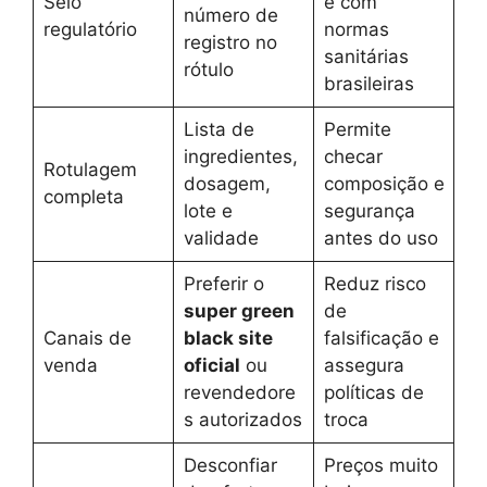
Selo
e com
número de
regulatório
normas
registro no
sanitárias
rótulo
brasileiras
Lista de
Permite
ingredientes,
checar
Rotulagem
dosagem,
composição e
completa
lote e
segurança
validade
antes do uso
Preferir o
Reduz risco
super green
de
Canais de
black site
falsificação e
venda
oficial
ou
assegura
revendedore
políticas de
s autorizados
troca
Desconfiar
Preços muito