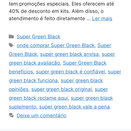
tem promoções especiais. Eles oferecem até
40% de desconto em kits. Além disso, o
atendimento é feito diretamente …
Ler mais
Categorias
Super Green Black
Tags
onde comprar Super Green Black
,
Super
Green Black
,
super green black anvisa
,
super
green black avaliação
,
Super Green Black
benefícios
,
super green black é confiável
,
super
green black funciona
,
super green black
opiniões
,
super green black original
,
super
green black reclame aqui
,
super green black
suplemento
,
super green black vale a pena
Deixe um comentário