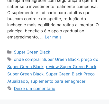
desejam emagrecer com segurança e querem
saber se o investimento realmente compensa.
O suplemento é indicado para adultos que
buscam controle do apetite, redução do
inchaço e mais equilíbrio na rotina alimentar. O
principal benefício é o apoio gradual ao
emagrecimento, …
Ler mais
Categorias
Super Green Black
Tags
onde comprar Super Green Black
,
preço do
Super Green Black
,
review Super Green Black
,
Super Green Black
,
Super Green Black Preço
Atualizado
,
suplemento para emagrecer
Deixe um comentário