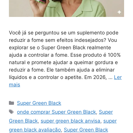
Você já se perguntou se um suplemento pode
reduzir a fome sem efeitos indesejados? Vou
explorar se o Super Green Black realmente
ajuda a controlar a fome. Esse produto é 100%
natural e promete ajudar a queimar gordura e
reduzir a fome. Ele também ajuda a eliminar
líquidos e a controlar o apetite. Em 2026, …
Ler
mais
Categorias
Super Green Black
Tags
onde comprar Super Green Black
,
Super
Green Black
,
super green black anvisa
,
super
green black avaliação
,
Super Green Black