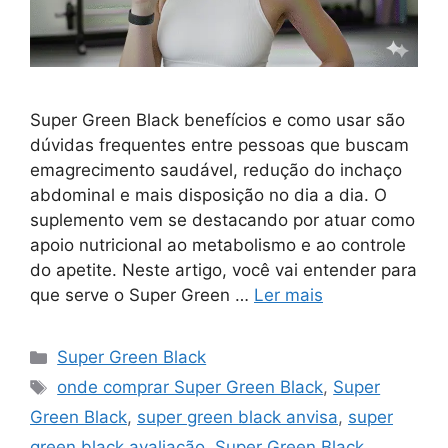
Super Green Black benefícios e como usar são
dúvidas frequentes entre pessoas que buscam
emagrecimento saudável, redução do inchaço
abdominal e mais disposição no dia a dia. O
suplemento vem se destacando por atuar como
apoio nutricional ao metabolismo e ao controle
do apetite. Neste artigo, você vai entender para
que serve o Super Green …
Ler mais
Categorias
Super Green Black
Tags
onde comprar Super Green Black
,
Super
Green Black
,
super green black anvisa
,
super
green black avaliação
,
Super Green Black