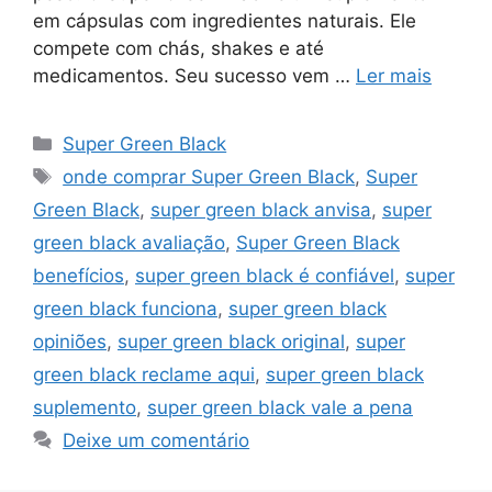
em cápsulas com ingredientes naturais. Ele
compete com chás, shakes e até
medicamentos. Seu sucesso vem …
Ler mais
Categorias
Super Green Black
Tags
onde comprar Super Green Black
,
Super
Green Black
,
super green black anvisa
,
super
green black avaliação
,
Super Green Black
benefícios
,
super green black é confiável
,
super
green black funciona
,
super green black
opiniões
,
super green black original
,
super
green black reclame aqui
,
super green black
suplemento
,
super green black vale a pena
Deixe um comentário