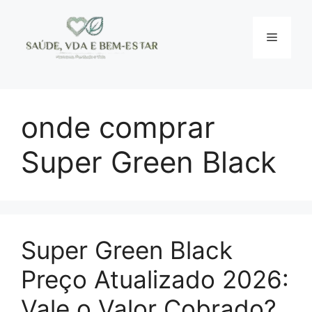
Pular
para
Menu
o
conteúdo
onde comprar
Super Green Black
Super Green Black
Preço Atualizado 2026:
Vale o Valor Cobrado?