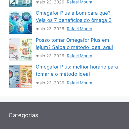
maio 23, 2026
Rafael Moura
Omegafor Plus é bom para quê?
Veja os 7 benefícios do ômega 3
maio 23, 2026
Rafael Moura
Posso tomar Omegafor Plus em
jejum? Saiba o método ideal aqui
maio 23, 2026
Rafael Moura
Omegafor Plus: melhor horário para
tomar e o método ideal
maio 23, 2026
Rafael Moura
Categorias