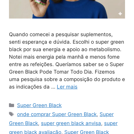
Quando comecei a pesquisar suplementos,
senti esperança e dúvida. Escolhi o super green
black por sua energia e apoio ao metabolismo.
Notei mais energia pela manhã e menos fome
entre as refeições. Queríamos saber se o Super
Green Black Pode Tomar Todo Dia. Fizemos
uma pesquisa sobre a composição do produto e
as indicações da …
Ler mais
Categorias
Super Green Black
Tags
onde comprar Super Green Black
,
Super
Green Black
,
super green black anvisa
,
super
green black avaliação
,
Super Green Black