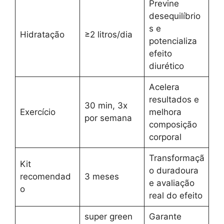
Previne
desequilíbrio
s e
Hidratação
≥2 litros/dia
potencializa
efeito
diurético
Acelera
resultados e
30 min, 3x
Exercício
melhora
por semana
composição
corporal
Transformaçã
Kit
o duradoura
recomendad
3 meses
e avaliação
o
real do efeito
super green
Garante