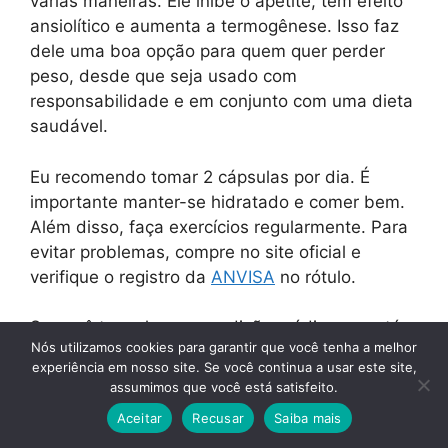
várias maneiras. Ele inibe o apetite, tem efeito
ansiolítico e aumenta a termogênese. Isso faz
dele uma boa opção para quem quer perder
peso, desde que seja usado com
responsabilidade e em conjunto com uma dieta
saudável.
Eu recomendo tomar 2 cápsulas por dia. É
importante manter-se hidratado e comer bem.
Além disso, faça exercícios regularmente. Para
evitar problemas, compre no site oficial e
verifique o registro da
ANVISA
no rótulo.
Se você tem alguma condição médica ou está
Nós utilizamos cookies para garantir que você tenha a melhor
tomando outros remédios, fale com um médico
experiência em nosso site. Se você continua a usar este site,
antes de começar. Não tome mais do que o
assumimos que você está satisfeito.
recomendado. Se quiser testar, um kit de 3
Aceitar
Recusar
Saiba mais
meses pode ser uma boa ideia. Assim, você