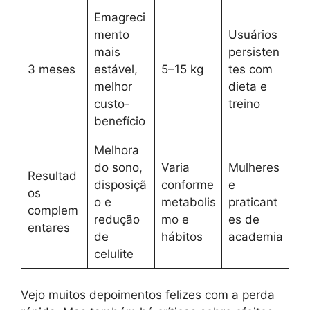
Emagreci
mento
Usuários
mais
persisten
3 meses
estável,
5–15 kg
tes com
melhor
dieta e
custo-
treino
benefício
Melhora
do sono,
Varia
Mulheres
Resultad
disposiçã
conforme
e
os
o e
metabolis
praticant
complem
redução
mo e
es de
entares
de
hábitos
academia
celulite
Vejo muitos depoimentos felizes com a perda