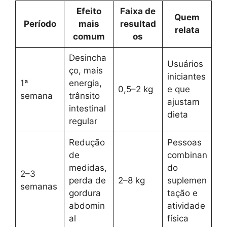
Efeito
Faixa de
Quem
Período
mais
resultad
relata
comum
os
Desincha
Usuários
ço, mais
iniciantes
1ª
energia,
0,5–2 kg
e que
semana
trânsito
ajustam
intestinal
dieta
regular
Redução
Pessoas
de
combinan
medidas,
do
2–3
perda de
2–8 kg
suplemen
semanas
gordura
tação e
abdomin
atividade
al
física