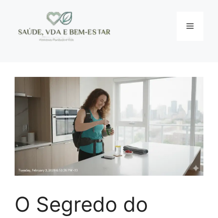
Pular
para
Menu
o
conteúdo
O Segredo do