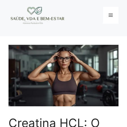
Pular
para
Menu
o
conteúdo
Creatina HCL: O