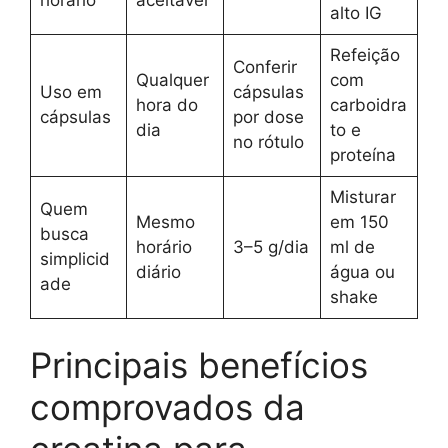
alto IG
Refeição
Conferir
Qualquer
com
Uso em
cápsulas
hora do
carboidra
cápsulas
por dose
dia
to e
no rótulo
proteína
Misturar
Quem
Mesmo
em 150
busca
horário
3–5 g/dia
ml de
simplicid
diário
água ou
ade
shake
Principais benefícios
comprovados da