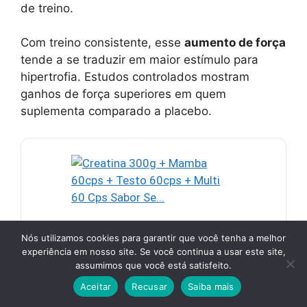
de treino.
Com treino consistente, esse
aumento de força
tende a se traduzir em maior estímulo para
hipertrofia. Estudos controlados mostram
ganhos de força superiores em quem
suplementa comparado a placebo.
Creatina 300g + Mamba 60cps
Nós utilizamos cookies para garantir que você tenha a melhor
+ Testo 60cps + Multi 60 Cps
experiência em nosso site. Se você continua a usar este site,
assumimos que você está satisfeito.
Sabor Se…
Aceitar
Recusar
Saiba mais
Creatina Dark Lab: Monohidratada 100% pura