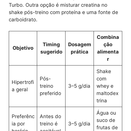
Turbo. Outra opção é misturar creatina no
shake pós-treino com proteína e uma fonte de
carboidrato.
Combina
Timing
Dosagem
ção
Objetivo
sugerido
prática
alimenta
r
Shake
Pós-
com
Hipertrofi
treino
3–5 g/dia
whey e
a geral
preferido
maltodex
trina
Água ou
Preferênc
Antes do
suco de
ia por
treino é
3–5 g/dia
frutas de
horário
aceitável