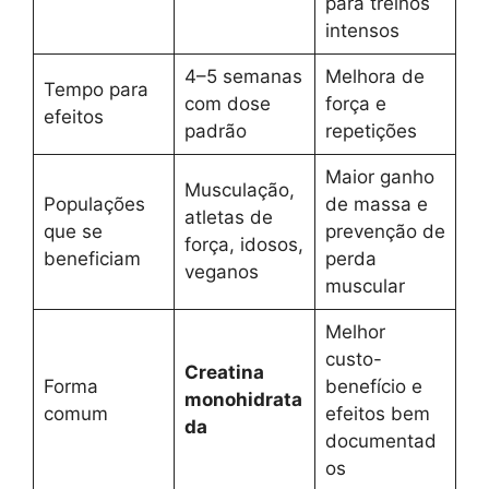
para treinos
intensos
4–5 semanas
Melhora de
Tempo para
com dose
força e
efeitos
padrão
repetições
Maior ganho
Musculação,
Populações
de massa e
atletas de
que se
prevenção de
força, idosos,
beneficiam
perda
veganos
muscular
Melhor
custo-
Creatina
Forma
benefício e
monohidrata
comum
efeitos bem
da
documentad
os