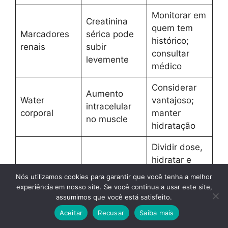
Monitorar em
Creatinina
quem tem
Marcadores
sérica pode
histórico;
renais
subir
consultar
levemente
médico
Considerar
Aumento
Water
vantajoso;
intracelular
corporal
manter
no muscle
hidratação
Dividir dose,
hidratar e
ajustar
Nós utilizamos cookies para garantir que você tenha a melhor
Cãibras e
Cramping e
timing;
experiência em nosso site. Se você continua a usar este site,
desconforto
assumimos que você está satisfeito.
GI
monohydrate
leve
ou hcl podem
Aceitar
Recusar
Saiba mais
variar em