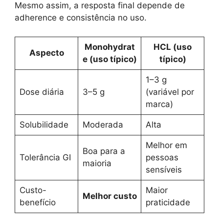
Mesmo assim, a resposta final depende de
adherence e consistência no uso.
Monohydrat
HCL (uso
Aspecto
e (uso típico)
típico)
1–3 g
Dose diária
3–5 g
(variável por
marca)
Solubilidade
Moderada
Alta
Melhor em
Boa para a
Tolerância GI
pessoas
maioria
sensíveis
Custo-
Maior
Melhor custo
benefício
praticidade