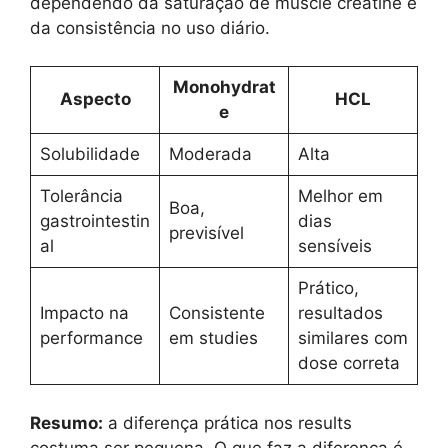
dependendo da saturação de muscle creatine e
da consistência no uso diário.
Monohydrat
Aspecto
HCL
e
Solubilidade
Moderada
Alta
Tolerância
Melhor em
Boa,
gastrointestin
dias
previsível
al
sensíveis
Prático,
Impacto na
Consistente
resultados
performance
em studies
similares com
dose correta
Resumo:
a diferença prática nos results
costuma ser pequena. O que faz a diferença é