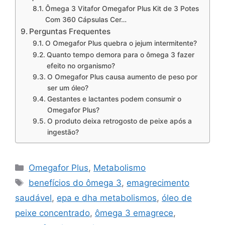
Ômega 3 Vitafor Omegafor Plus Kit de 3 Potes
Com 360 Cápsulas Cer…
Perguntas Frequentes
O Omegafor Plus quebra o jejum intermitente?
Quanto tempo demora para o ômega 3 fazer
efeito no organismo?
O Omegafor Plus causa aumento de peso por
ser um óleo?
Gestantes e lactantes podem consumir o
Omegafor Plus?
O produto deixa retrogosto de peixe após a
ingestão?
Categorias
Omegafor Plus
,
Metabolismo
Tags
benefícios do ômega 3
,
emagrecimento
saudável
,
epa e dha metabolismos
,
óleo de
peixe concentrado
,
ômega 3 emagrece
,