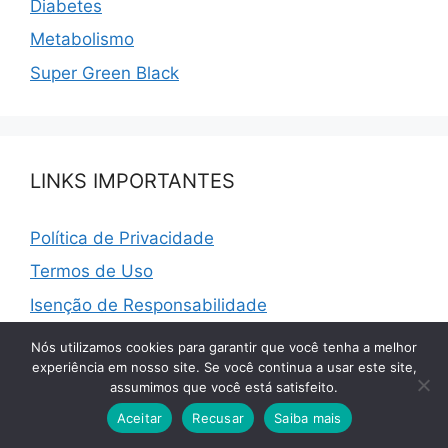
Diabetes
Metabolismo
Super Green Black
LINKS IMPORTANTES
Política de Privacidade
Termos de Uso
Isenção de Responsabilidade
Transparência
Nós utilizamos cookies para garantir que você tenha a melhor
experiência em nosso site. Se você continua a usar este site,
assumimos que você está satisfeito.
Aceitar
Recusar
Saiba mais
MAIS VISITADOS