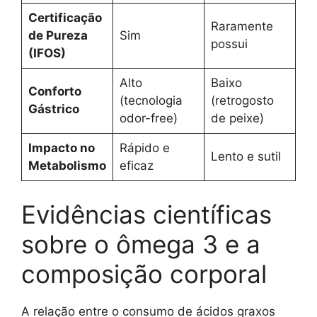
Certificação
Raramente
de Pureza
Sim
possui
(IFOS)
Alto
Baixo
Conforto
(tecnologia
(retrogosto
Gástrico
odor-free)
de peixe)
Impacto no
Rápido e
Lento e sutil
Metabolismo
eficaz
Evidências científicas
sobre o ômega 3 e a
composição corporal
A relação entre o consumo de ácidos graxos