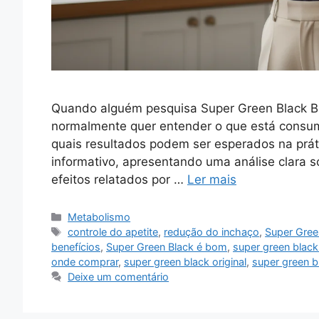
Quando alguém pesquisa Super Green Black Ben
normalmente quer entender o que está consu
quais resultados podem ser esperados na práti
informativo, apresentando uma análise clara 
efeitos relatados por …
Ler mais
Categorias
Metabolismo
Tags
controle do apetite
,
redução do inchaço
,
Super Gree
benefícios
,
Super Green Black é bom
,
super green blac
onde comprar
,
super green black original
,
super green b
Deixe um comentário