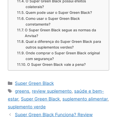
O Super Green Black possui efeitos
colaterais?
Quem pode usar o Super Green Black?
Como usar o Super Green Black
corretamente?
O Super Green Black segue as normas da
Anvisa?
Qual a diferença do Super Green Black para
outros suplementos verdes?
Onde comprar o Super Green Black original
com segurança?
O Super Green Black vale a pena?
Categorias
Super Green Black
Tags
greens
,
review suplemento
,
saúde e bem-
estar
,
Super Green Black
,
suplemento alimentar
,
suplemento verde
Super Green Black Funciona? Review