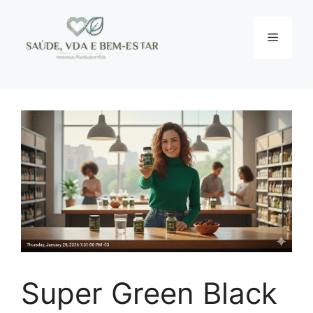
Pular
para
Menu
o
conteúdo
Super Green Black